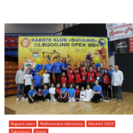
Bugojno open
Međunarodna takmičenja
Rezultati 2024
Takmičenja
Vijesti