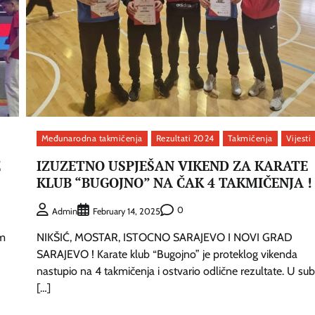
Međunarodna takmičenja
Rezultati 2024
Takmičenja
Vijesti
E
IZUZETNO USPJEŠAN VIKEND ZA KARATE
KLUB “BUGOJNO” NA ČAK 4 TAKMIČENJA !
0
Admin
February 14, 2025
em
NIKŠIĆ, MOSTAR, ISTOCNO SARAJEVO I NOVI GRAD
SARAJEVO ! Karate klub “Bugojno” je proteklog vikenda
nastupio na 4 takmičenja i ostvario odlične rezultate. U su
[…]