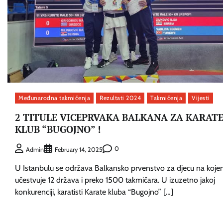
Međunarodna takmičenja
Rezultati 2024
Takmičenja
Vijesti
2 TITULE VICEPRVAKA BALKANA ZA KARAT
KLUB “BUGOJNO” !
0
Admin
February 14, 2025
U Istanbulu se održava Balkansko prvenstvo za djecu na koj
učestvuje 12 država i preko 1500 takmičara. U izuzetno jakoj
konkurenciji, karatisti Karate kluba “Bugojno” […]