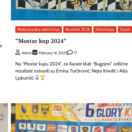
Međunarodna takmičenja
Rezultati 2024
Takmičenja
Vijesti
“Mostar kup 2024”
a
0
Admin
February 14, 2025
Na “Mostar kupu 2024”, za Karate klub “Bugojno” odlične
rezultate ostvarili su Emina Turčinović, Nejra Krivdić i Aiša
Ljubunčić.