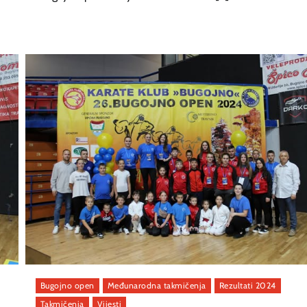
Bugojno open
Međunarodna takmičenja
Rezultati 2024
Takmičenja
Vijesti