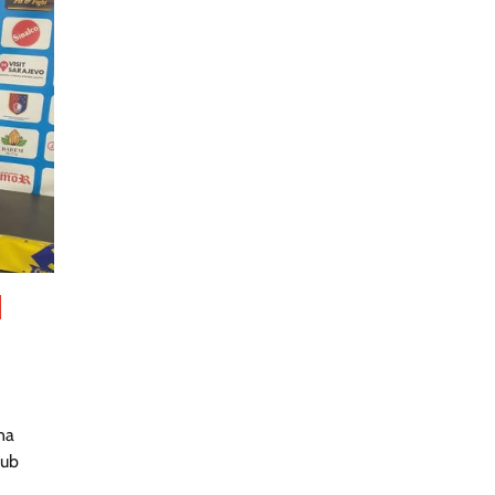
na
lub